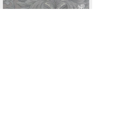
GR400601R
GR400504R