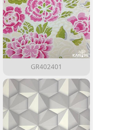
GR402401