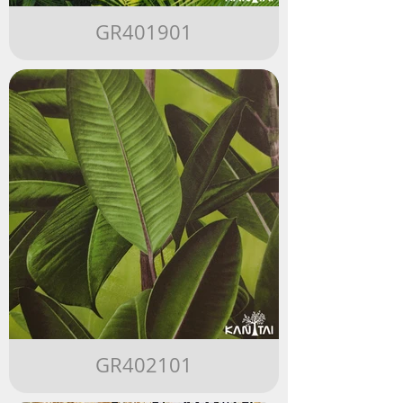
GR401901
GR402101