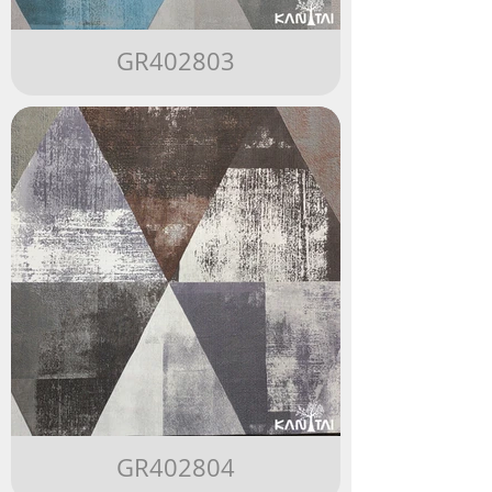
GR402803
GR402804