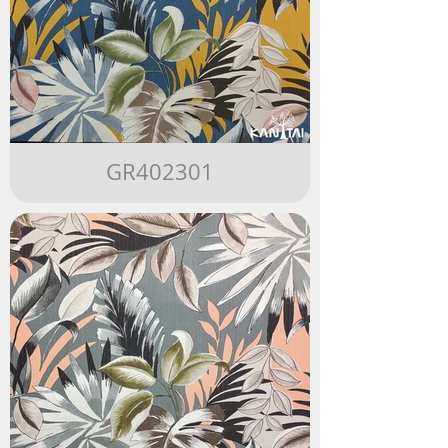
GR402301