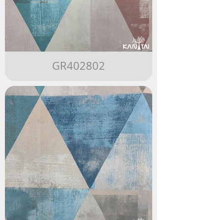
GR402802