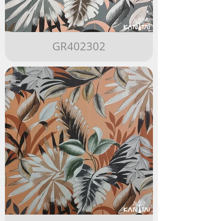
GR402302