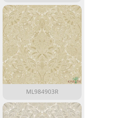
ML984903R