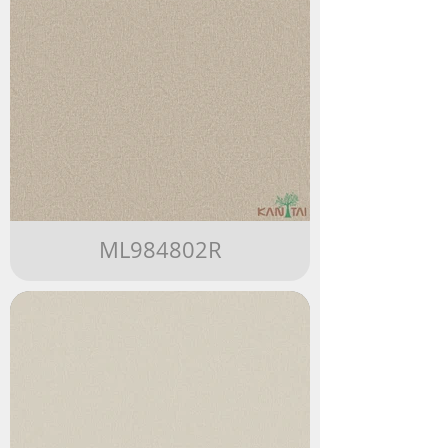
ML984802R