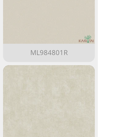
ML984801R