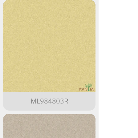
ML984803R