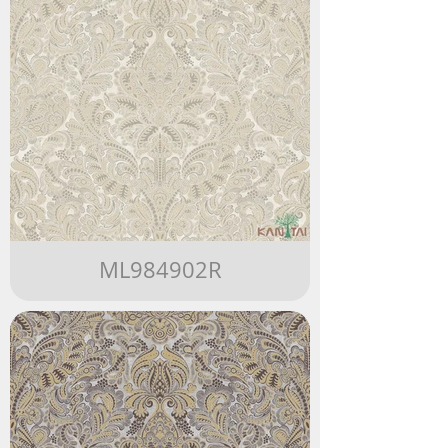
ML984902R