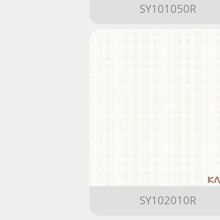
SY101050R
SY102010R