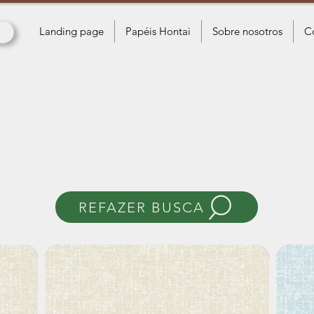
Landing page
Papéis Hontai
Sobre nosotros
C
Papeles de pared
París II
REFAZER BUSCA