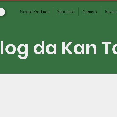
Nossos Produtos
Sobre nós
Contato
Revend
log da Kan T