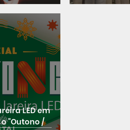
areira LED em
o "Outono /