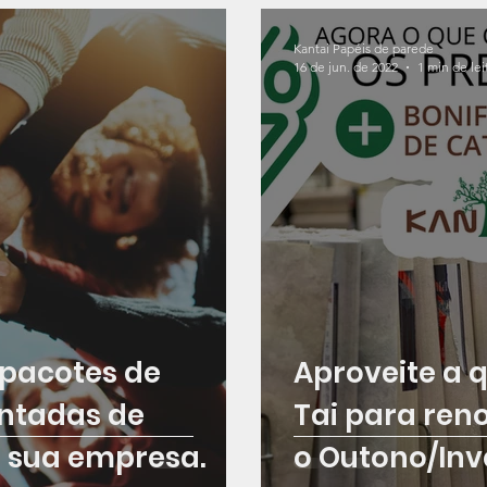
Kantai Papéis de parede
16 de jun. de 2022
1 min de lei
 pacotes de
Aproveite a 
ntadas de
Tai para ren
a sua empresa.
o Outono/Inv