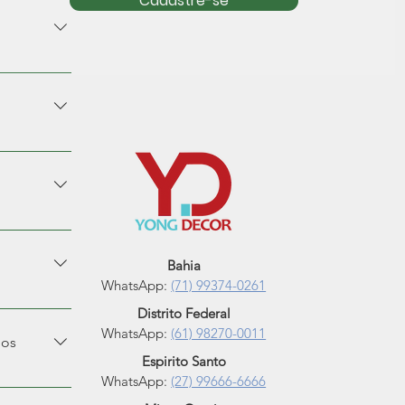
Cadastre-se
261 e-mail:
3027-6373
05 -
xta-feira |
6
011 e-mail:
465-5540
35, Loja
xta-feira |
Industrial
666 e-mail:
-0948 AV.
IRO
xta-feira |
10 e-mail:
Bahia
3564-0758 |
WhatsApp:
(71) 99374-0261
e, 91 -
xta-feira |
Distrito Federal
-180
00 | (41)
WhatsApp
:
(61) 98270-0011
dos
or.com.br
Espirito Santo
 - Loja A -
WhatsApp:
(27) 99666-6666
xta-feira |
- Paraná