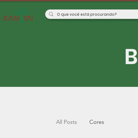
B
All Posts
Cores