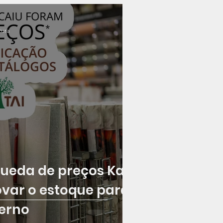
tura
queda de preços Kan
ovar o estoque para
erno