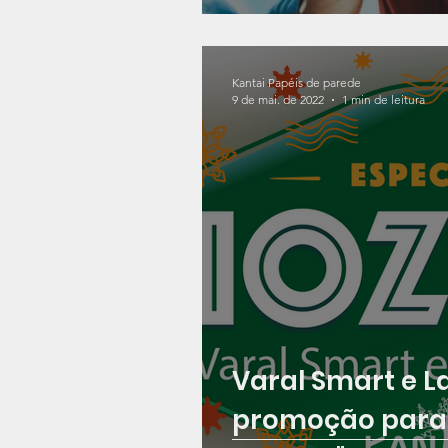
Kantai Papéis de parede
9 de mai. de 2022
1 min de leitura
Varal Smart e L
promoção para 