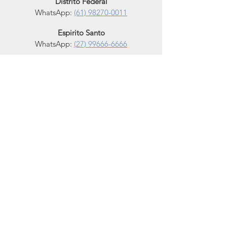
Distrito Federal
WhatsApp
:
(61) 98270-0011
Espirito Santo
WhatsApp:
(27) 99666-6666
Minas Gerais
WhatsApp:
(31) 9474-0071
Paraná
WhatsApp:
(41) 99100-0000
São Paulo
WhatsApp:
(11) 98602-0263
Link rápido
Home
Sobre nós
Papel de parede