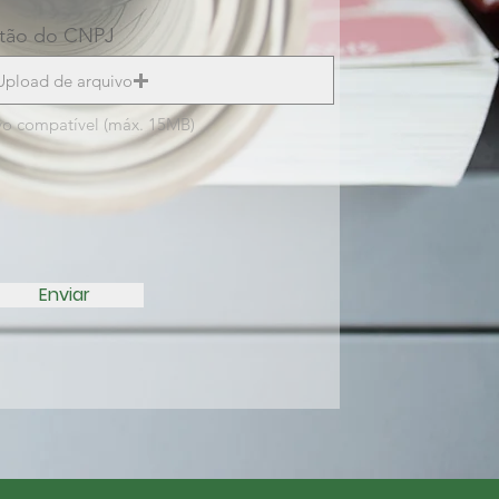
rtão do CNPJ
Upload de arquivo
vo compatível (máx. 15MB)
Enviar