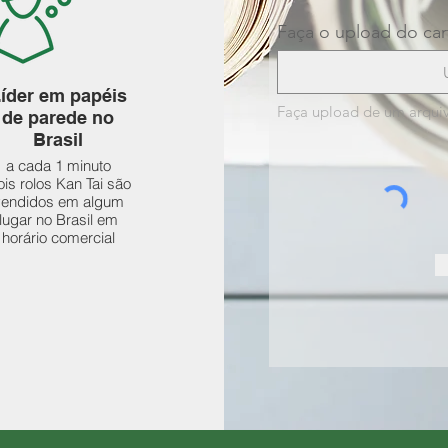
Faça o upload do ca
íder em papéis
Faça upload de um arqui
de parede no
Brasil
a cada 1 minuto
is rolos Kan Tai são
vendidos em algum
lugar no Brasil em
horário comercial