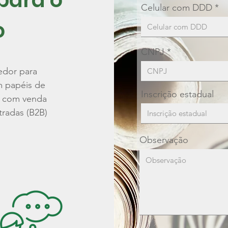
 para o
Celular com DDD
o
CNPJ
edor para
m papéis de
Inscrição estadual
l, com venda
tradas (B2B)
Observação