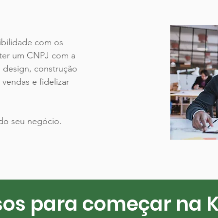
ibilidade com os
a ter um CNPJ com a
, design, construção
 vendas e fidelizar
do seu negócio.
sos para começar na K