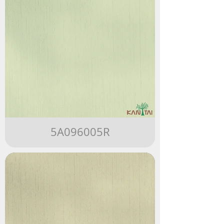
5A096005R