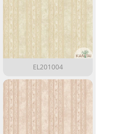
EL201004