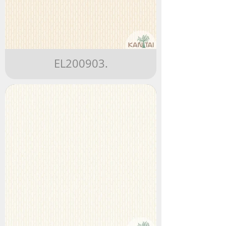
EL200903.