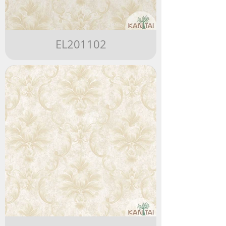
EL201102