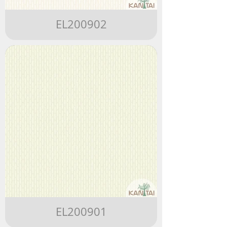
EL200902
EL200901