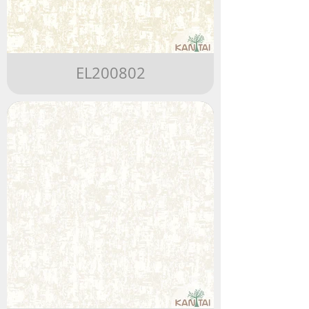
EL200802