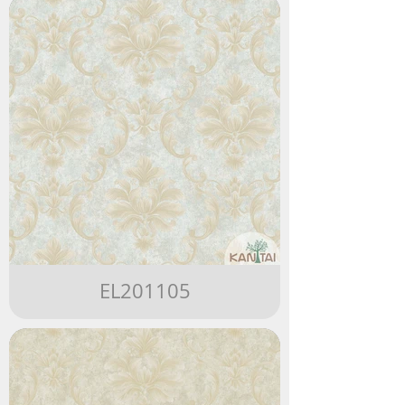
EL201105