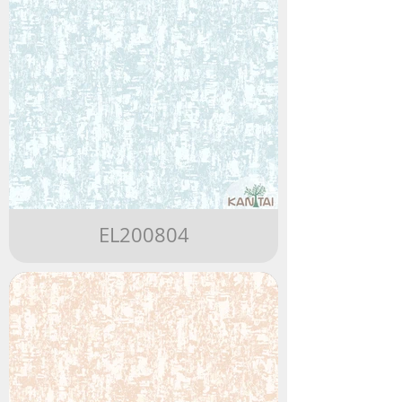
EL200804