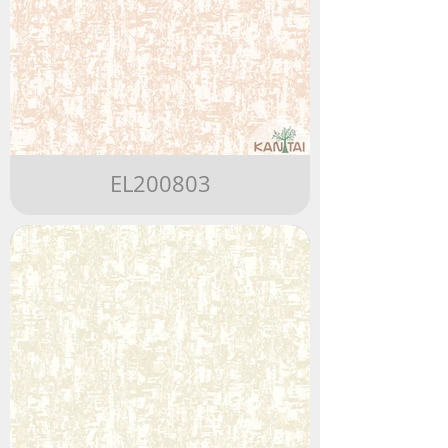
EL200803