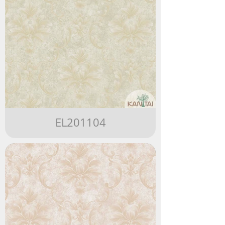
EL201104