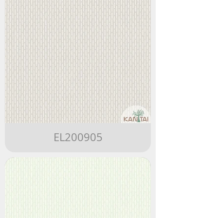
EL200905