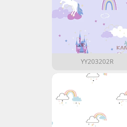
YY203202R