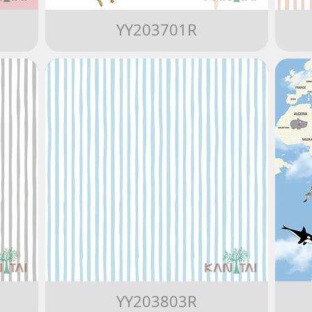
YY203701R
YY203803R