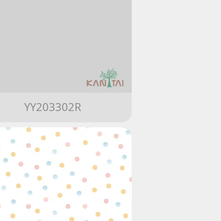
YY203302R