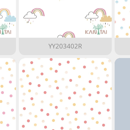
YY203402R