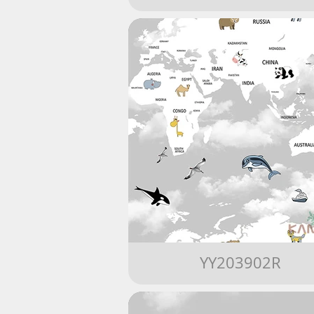
YY203902R