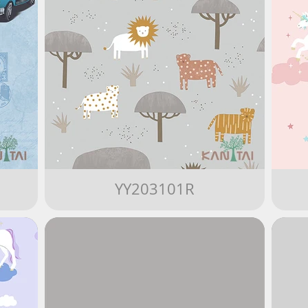
YY203101R