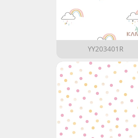
YY203401R