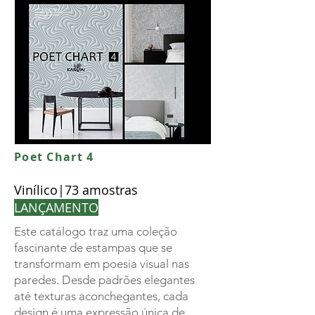
Poet Chart 4
Vinílico|73 amostras
LANÇAMENTO
Este catálogo traz uma coleção
fascinante de estampas que se
transformam em poesia visual nas
paredes. Desde padrões elegantes
até texturas aconchegantes, cada
design é uma expressão única de